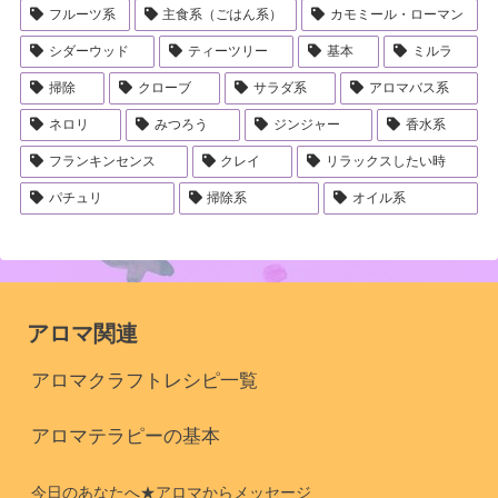
フルーツ系
主食系（ごはん系）
カモミール・ローマン
シダーウッド
ティーツリー
基本
ミルラ
掃除
クローブ
サラダ系
アロマバス系
ネロリ
みつろう
ジンジャー
香水系
フランキンセンス
クレイ
リラックスしたい時
パチュリ
掃除系
オイル系
アロマ関連
アロマクラフトレシピ一覧
アロマテラピーの基本
今日のあなたへ★アロマからメッセージ