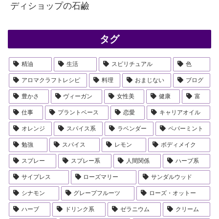
ディショップの石鹼
タグ
精油
生活
スピリチュアル
色
アロマクラフトレシピ
料理
おまじない
ブログ
豊かさ
ヴィーガン
女性美
健康
富
仕事
プラントベース
恋愛
キャリアオイル
オレンジ
スパイス系
ラベンダー
ペパーミント
勉強
スパイス
レモン
ボディメイク
スプレー
スプレー系
人間関係
ハーブ系
サイプレス
ローズマリー
サンダルウッド
シナモン
グレープフルーツ
ローズ・オットー
ハーブ
ドリンク系
ゼラニウム
クリーム