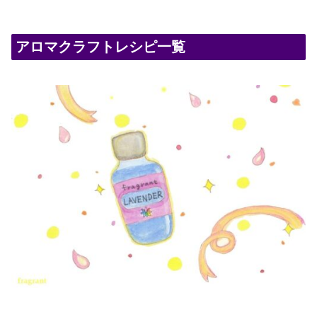
アロマクラフトレシピ一覧