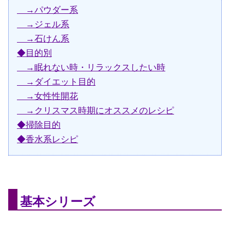
→パウダー系
→ジェル系
→石けん系
◆目的別
→眠れない時・リラックスしたい時
→ダイエット目的
→女性性開花
→クリスマス時期にオススメのレシピ
◆掃除目的
◆香水系レシピ
基本シリーズ