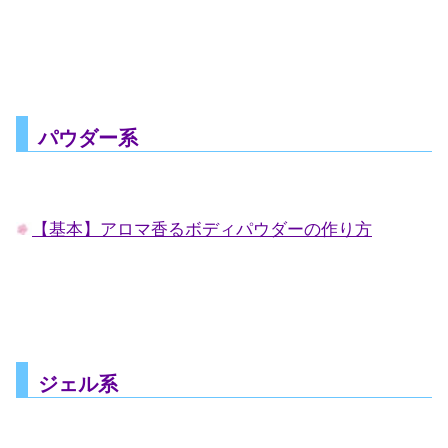
パウダー系
【基本】アロマ香るボディパウダーの作り方
ジェル系