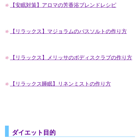
【安眠対策】アロマの芳香浴ブレンドレシピ
【リラックス】マジョラムのバスソルトの作り方
【リラックス】メリッサのボディスクラブの作り方
【リラックス睡眠】リネンミストの作り方
ダイエット目的