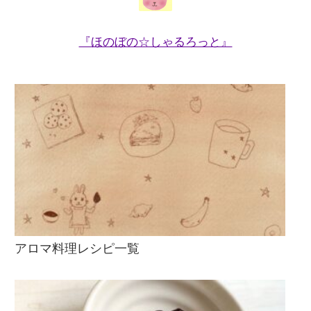
『ほのぼの☆しゃるろっと』
アロマ料理レシピ一覧