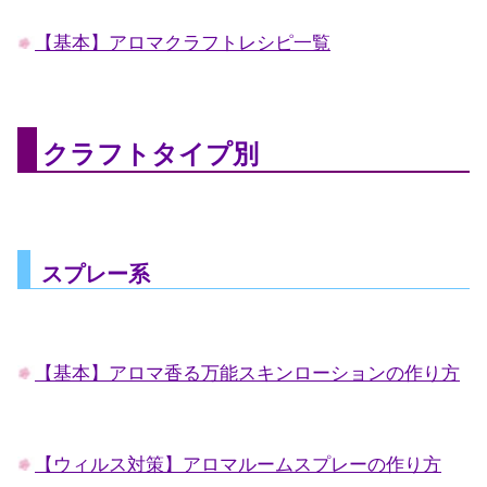
【基本】アロマクラフトレシピ一覧
クラフトタイプ別
スプレー系
【基本】アロマ香る万能スキンローションの作り方
【ウィルス対策】アロマルームスプレーの作り方