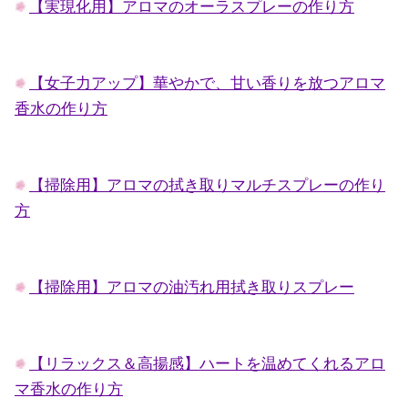
【実現化用】アロマのオーラスプレーの作り方
【女子力アップ】華やかで、甘い香りを放つアロマ
香水の作り方
【掃除用】アロマの拭き取りマルチスプレーの作り
方
【掃除用】アロマの油汚れ用拭き取りスプレー
【リラックス＆高揚感】ハートを温めてくれるアロ
マ香水の作り方