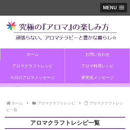
MENU
ホーム
お問い合わせ
アロマクラフトレシピ
アロマ料理レシピ
今日のアロマメッセージ
夢実現メッセージ
ホーム
アロマクラフトレシピ
アロマクラフトレシ
ピ一覧
アロマクラフトレシピ一覧