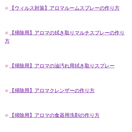
【ウィルス対策】アロマルームスプレーの作り方
【掃除用】アロマの拭き取りマルチスプレーの作り
方
【掃除用】アロマの油汚れ用拭き取りスプレー
【掃除用】アロマクレンザーの作り方
【掃除用】アロマの食器用洗剤の作り方