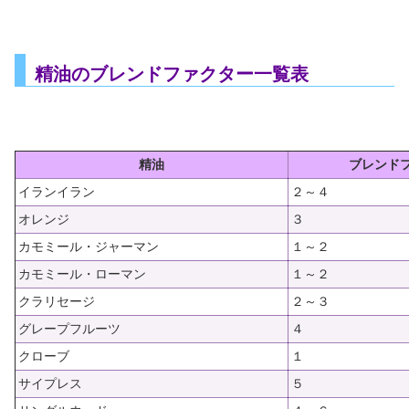
精油のブレンドファクター一覧表
精油
ブレンド
イランイラン
２～４
オレンジ
３
カモミール・ジャーマン
１～２
カモミール・ローマン
１～２
クラリセージ
２～３
グレープフルーツ
４
クローブ
１
サイプレス
５