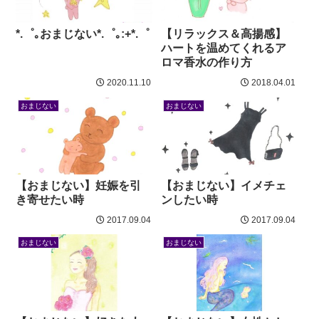
*.゜｡おまじない*.゜｡:+*.゜
【リラックス＆高揚感】
ハートを温めてくれるア
ロマ香水の作り方
2020.11.10
2018.04.01
おまじない
おまじない
【おまじない】妊娠を引
【おまじない】イメチェ
き寄せたい時
ンしたい時
2017.09.04
2017.09.04
おまじない
おまじない