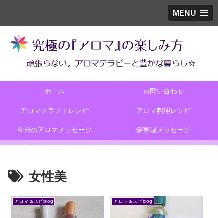
MENU
ホーム
お問い合わせ
アロマクラフトレシピ
アロマ料理レシピ
今日のアロマメッセージ
夢実現メッセージ
女性美
アロマ＆スピblog
アロマ＆スピblog