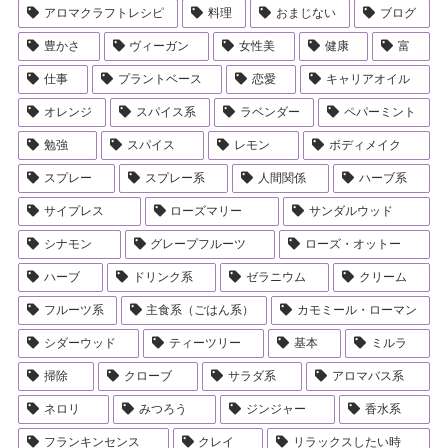
アロマクラフトレシピ
料理
おまじない
ブログ
豊かさ
ヴィーガン
女性美
健康
富
仕事
プラントベース
恋愛
キャリアオイル
オレンジ
スパイス系
ラベンダー
ペパーミント
勉強
スパイス
レモン
ボディメイク
スプレー
スプレー系
人間関係
ハーブ系
サイプレス
ローズマリー
サンダルウッド
シナモン
グレープフルーツ
ローズ・オットー
ハーブ
ドリンク系
ゼラニウム
クリーム
フルーツ系
主食系（ごはん系）
カモミール・ローマン
シダーウッド
ティーツリー
基本
ミルラ
掃除
クローブ
サラダ系
アロマバス系
ネロリ
みつろう
ジンジャー
香水系
フランキンセンス
クレイ
リラックスしたい時