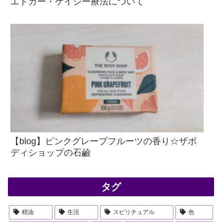
エドガー・ケイシー療法について
【blog】ピンクグレープフルーツの香り☆ザボ
ディショップの石鹼
タグ
精油
生活
スピリチュアル
色