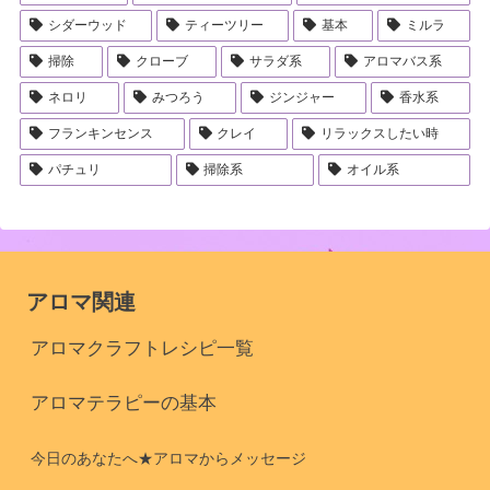
シダーウッド
ティーツリー
基本
ミルラ
掃除
クローブ
サラダ系
アロマバス系
ネロリ
みつろう
ジンジャー
香水系
フランキンセンス
クレイ
リラックスしたい時
パチュリ
掃除系
オイル系
アロマ関連
アロマクラフトレシピ一覧
アロマテラピーの基本
今日のあなたへ★アロマからメッセージ