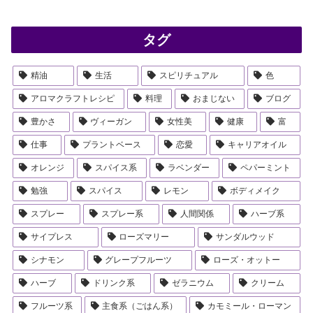
タグ
精油
生活
スピリチュアル
色
アロマクラフトレシピ
料理
おまじない
ブログ
豊かさ
ヴィーガン
女性美
健康
富
仕事
プラントベース
恋愛
キャリアオイル
オレンジ
スパイス系
ラベンダー
ペパーミント
勉強
スパイス
レモン
ボディメイク
スプレー
スプレー系
人間関係
ハーブ系
サイプレス
ローズマリー
サンダルウッド
シナモン
グレープフルーツ
ローズ・オットー
ハーブ
ドリンク系
ゼラニウム
クリーム
フルーツ系
主食系（ごはん系）
カモミール・ローマン