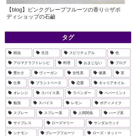
【blog】ピンクグレープフルーツの香り☆ザボ
ディショップの石鹼
タグ
精油
生活
スピリチュアル
色
アロマクラフトレシピ
料理
おまじない
ブログ
豊かさ
ヴィーガン
女性美
健康
富
仕事
プラントベース
恋愛
キャリアオイル
オレンジ
スパイス系
ラベンダー
ペパーミント
勉強
スパイス
レモン
ボディメイク
スプレー
スプレー系
人間関係
ハーブ系
サイプレス
ローズマリー
サンダルウッド
シナモン
グレープフルーツ
ローズ・オットー