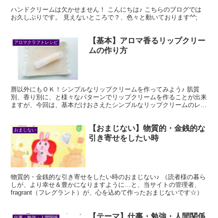
ハンドクリームは欠かせません！ こんにちは♪ こちらのブログでは
お久しぶりです。 見えないところで？、色々と動いております^^;
【基本】アロマ香るリップクリー
アロマクラフトレシピ
ムの作り方
唇以外にもＯＫ！シンプルなリップクリームを作ってみよう♪ 肌質
別、香り別に、と様々なパターンでリップクリームを作ることが出来
ますが、今回は、基本だけおさえたシンプルなリップクリームのレシ
ピをご紹介します。
【おまじない】物質的・金銭的な
おまじない
引き寄せをしたい時
物質的・金銭的な引き寄せをしたい時のおまじない♪ （読者様の暮ら
しが、より幸せ＆豊かになりますように…と、当サイトの管理者、
fragrant（フレグラント）が、心を込めて作ったおまじないです☆）
【テーマ】仕事・勉強・人間関係
仕事・勉強・人間関係