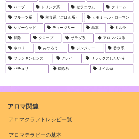
ハーブ
ドリンク系
ゼラニウム
クリーム
フルーツ系
主食系（ごはん系）
カモミール・ローマン
シダーウッド
ティーツリー
基本
ミルラ
掃除
クローブ
サラダ系
アロマバス系
ネロリ
みつろう
ジンジャー
香水系
フランキンセンス
クレイ
リラックスしたい時
パチュリ
掃除系
オイル系
アロマ関連
アロマクラフトレシピ一覧
アロマテラピーの基本